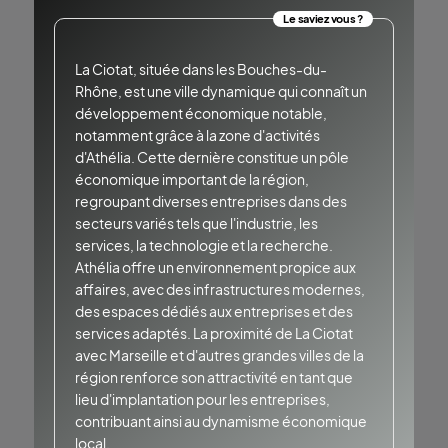
Le saviez vous ?
La Ciotat, située dans les Bouches-du-
Rhône, est une ville dynamique qui connaît un
développement économique notable,
notamment grâce à la zone d'activités
d'Athélia. Cette dernière constitue un pôle
économique important de la région,
regroupant diverses entreprises dans des
secteurs variés tels que l'industrie, les
services, la technologie et la recherche.
Athélia offre un environnement propice aux
affaires, avec des infrastructures modernes,
des espaces dédiés aux entreprises et des
services adaptés. La proximité de La Ciotat
avec Marseille et d'autres grandes villes de la
région renforce son attractivité en tant que
lieu d'implantation pour les entreprises,
contribuant ainsi au dynamisme économique
local.