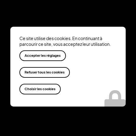
Ce site utilise des cookies. En continuant à
parcourir ce site, vous acceptez leur utilisation.
Accepter les réglages
Nos prestations
Refuser tous les cookies
Cybersécurité
Système de sécurité
Choisir les cookies
Téléphonie VOIP & Matériel Informatique
Blindage
Infos pratiques