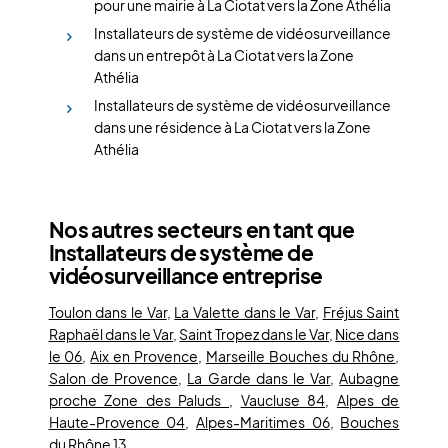
pour une mairie à La Ciotat vers la Zone Athélia
Installateurs de système de vidéosurveillance
dans un entrepôt à La Ciotat vers la Zone
Athélia
Installateurs de système de vidéosurveillance
dans une résidence à La Ciotat vers la Zone
Athélia
Nos autres secteurs en tant que
Installateurs de système de
vidéosurveillance entreprise
Toulon dans le Var
,
La Valette dans le Var
,
Fréjus Saint
Raphaël dans le Var
,
Saint Tropez dans le Var
,
Nice dans
le 06
,
Aix en Provence
,
Marseille Bouches du Rhône
,
Salon de Provence
,
La Garde dans le Var
,
Aubagne
proche Zone des Paluds
,
Vaucluse 84
,
Alpes de
Haute-Provence 04
,
Alpes-Maritimes 06
,
Bouches
du Rhône 13